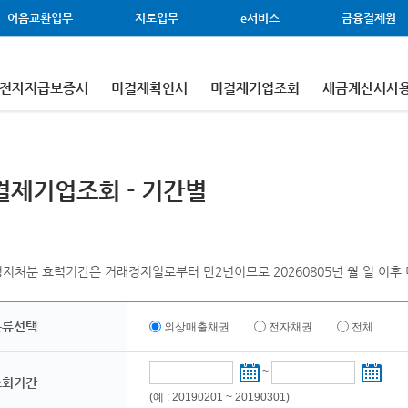
어음교환업무
지로업무
e서비스
금융결제원
전자지급보증서
미결제확인서
미결제기업조회
세금계산서사
결제기업조회 - 기간별
지처분 효력기간은 거래정지일로부터 만2년이므로 20260805년 월 일 이후
분류선택
외상매출채권
전자채권
전체
~
조회기간
(예 : 20190201 ~ 20190301)